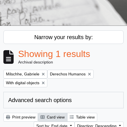
Narrow your results by:
Showing 1 results
Archival description
Remove filter:
Remove filter:
Milschhe, Gabriele
Derechos Humanos
Remove filter:
With digital objects
Advanced search options
Print preview
Card view
Table view
Sort by: End date
Direction: Descending