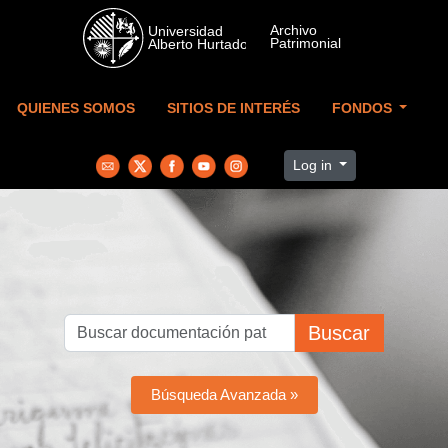
Skip to main content
QUIENES SOMOS
SITIOS DE INTERÉS
FONDOS
Log in
Buscar
Búsqueda Avanzada »