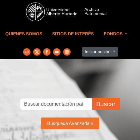
Skip to main content
QUIENES SOMOS
SITIOS DE INTERÉS
FONDOS
Iniciar sesión
Buscar
Búsqueda Avanzada »