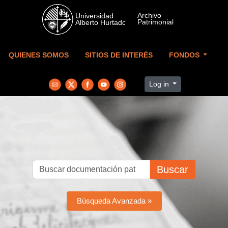
Skip to main content
QUIENES SOMOS
SITIOS DE INTERÉS
FONDOS
Log in
Buscar
Búsqueda Avanzada »