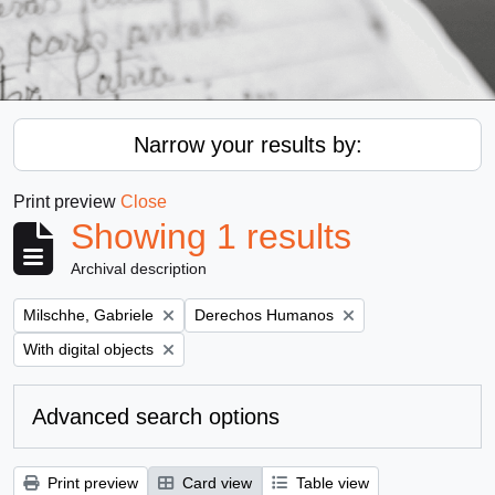
Narrow your results by:
Print preview
Close
Showing 1 results
Archival description
Remove filter:
Remove filter:
Milschhe, Gabriele
Derechos Humanos
Remove filter:
With digital objects
Advanced search options
Print preview
Card view
Table view