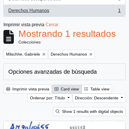
, 1 resultados
Derechos Humanos
1
, 1 resultados
Imprimir vista previa
Cerrar
Mostrando 1 resultados
Colecciones
Remove filter:
Remove filter:
Milschhe, Gabriele
Derechos Humanos
Opciones avanzadas de búsqueda
Imprimir vista previa
Card view
Table view
Ordenar por: Título
Dirección: Descendente
Show 1 results with digital objects