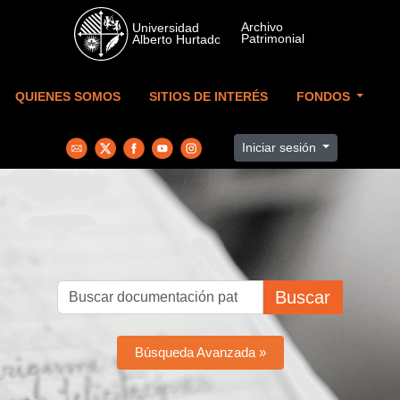
Skip to main content
QUIENES SOMOS
SITIOS DE INTERÉS
FONDOS
Iniciar sesión
Buscar
Búsqueda Avanzada »