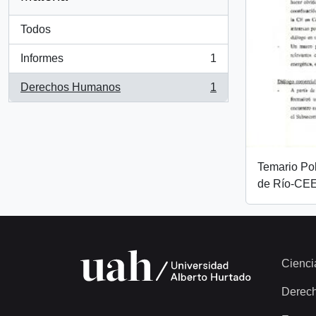
Todos
Informes
1
, 1 resultados
Derechos Humanos
1
, 1 resultados
Temario Pol
de Río-CEE
Cienci
Derec