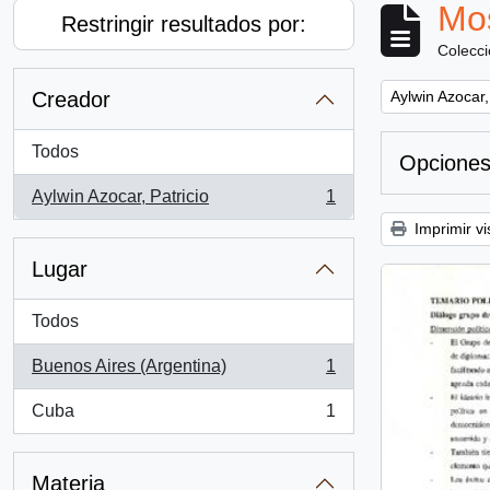
Mos
Restringir resultados por:
Colecc
Remove filter:
Creador
Aylwin Azocar,
Todos
Opciones
Aylwin Azocar, Patricio
1
, 1 resultados
Imprimir vi
Lugar
Todos
Buenos Aires (Argentina)
1
, 1 resultados
Cuba
1
, 1 resultados
Materia