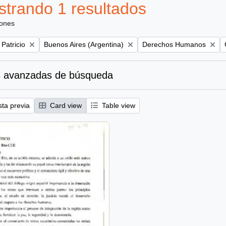
trando 1 resultados
iones
Remove filter:
Remove filter:
 Patricio
Buenos Aires (Argentina)
Derechos Humanos
 avanzadas de búsqueda
sta previa
Card view
Table view