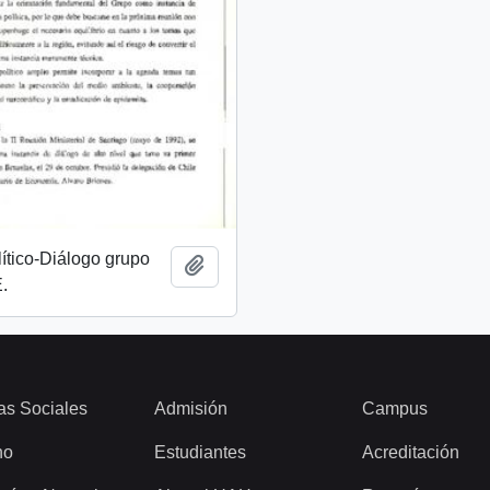
ítico-Diálogo grupo
Añadir al portapapeles
.
as Sociales
Admisión
Campus
ho
Estudiantes
Acreditación