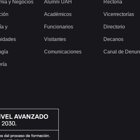
mía y Negocios
Alumni UAH
Rectoría
ción
Académicos
Vicerrectorías
ía y
Funcionarios
Directorio
idades
Visitantes
Decanos
ogía
Comunicaciones
Canal de Denun
ería