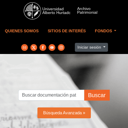
Skip to main content
QUIENES SOMOS
SITIOS DE INTERÉS
FONDOS
Iniciar sesión
Buscar
Búsqueda Avanzada »