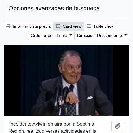
Opciones avanzadas de búsqueda
Imprimir vista previa
Card view
Table view
Ordenar por: Título
Dirección: Descendente
Presidente Aylwin en gira por la Séptima
Añadi
Región, realiza diversas actividades en la