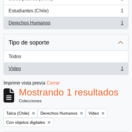
, 1 resultados
Estudiantes (Chile)
1
, 1 resultados
Derechos Humanos
1
, 1 resultados
Tipo de soporte
Todos
Video
1
, 1 resultados
Imprimir vista previa
Cerrar
Mostrando 1 resultados
Colecciones
Remove filter:
Remove filter:
Remove filter:
Talca (Chile)
Derechos Humanos
Video
Remove filter:
Con objetos digitales