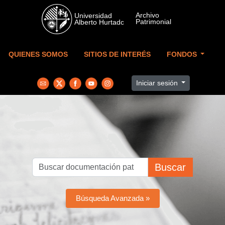
Skip to main content
QUIENES SOMOS
SITIOS DE INTERÉS
FONDOS
Iniciar sesión
Buscar
Búsqueda Avanzada »