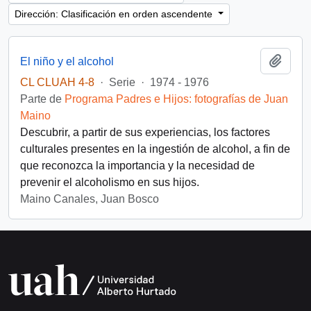
Dirección: Clasificación en orden ascendente
Añadi
El niño y el alcohol
CL CLUAH 4-8
·
Serie
·
1974 - 1976
Parte de
Programa Padres e Hijos: fotografías de Juan
Maino
Descubrir, a partir de sus experiencias, los factores
culturales presentes en la ingestión de alcohol, a fin de
que reconozca la importancia y la necesidad de
prevenir el alcoholismo en sus hijos.
Maino Canales, Juan Bosco