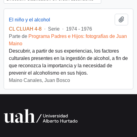
Añadi
El niño y el alcohol
CL CLUAH 4-8
·
Serie
·
1974 - 1976
Parte de
Programa Padres e Hijos: fotografías de Juan
Maino
Descubrir, a partir de sus experiencias, los factores
culturales presentes en la ingestión de alcohol, a fin de
que reconozca la importancia y la necesidad de
prevenir el alcoholismo en sus hijos.
Maino Canales, Juan Bosco