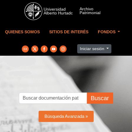
Skip to main content
QUIENES SOMOS
SITIOS DE INTERÉS
FONDOS
Iniciar sesión
Buscar
Búsqueda Avanzada »