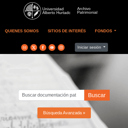
Skip to main content
QUIENES SOMOS
SITIOS DE INTERÉS
FONDOS
Iniciar sesión
Buscar
Búsqueda Avanzada »