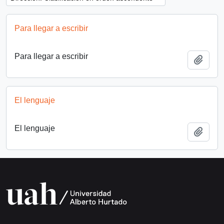
Para llegar a escribir
Para llegar a escribir
Añadi
El lenguaje
El lenguaje
Añadi