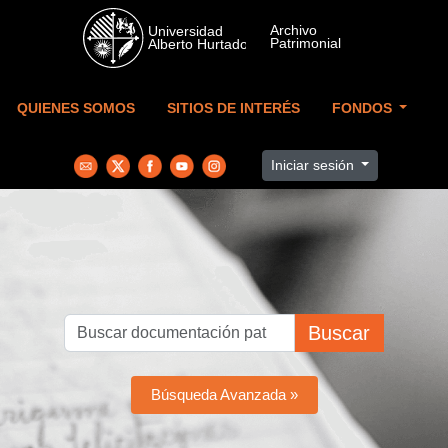
Skip to main content
QUIENES SOMOS
SITIOS DE INTERÉS
FONDOS
Iniciar sesión
Buscar
Búsqueda Avanzada »