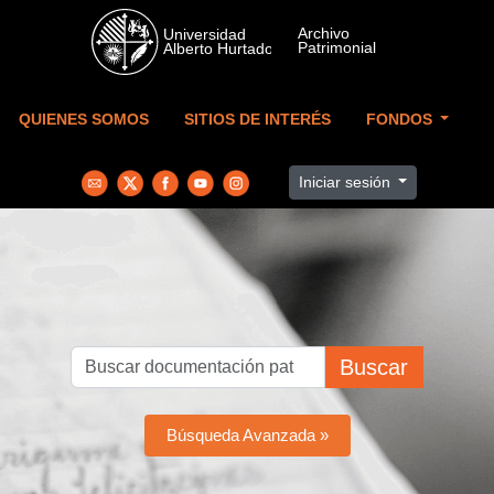
Skip to main content
QUIENES SOMOS
SITIOS DE INTERÉS
FONDOS
Iniciar sesión
Buscar
Búsqueda Avanzada »