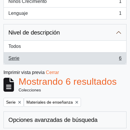
Niños Crecimiento
1
, 1 resultados
Lenguaje
1
, 1 resultados
Nivel de descripción
Todos
Serie
6
, 6 resultados
Imprimir vista previa
Cerrar
Mostrando 6 resultados
Colecciones
Remove filter:
Remove filter:
Serie
Materiales de enseñanza
Opciones avanzadas de búsqueda