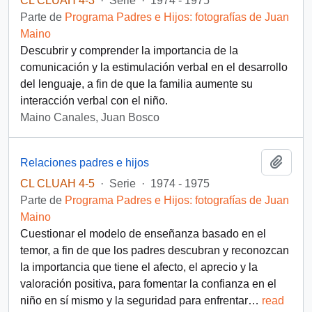
CL CLUAH 4-3
·
Serie
·
1974 - 1975
Parte de
Programa Padres e Hijos: fotografías de Juan
Maino
Descubrir y comprender la importancia de la
comunicación y la estimulación verbal en el desarrollo
del lenguaje, a fin de que la familia aumente su
interacción verbal con el niño.
Maino Canales, Juan Bosco
Añadi
Relaciones padres e hijos
CL CLUAH 4-5
·
Serie
·
1974 - 1975
Parte de
Programa Padres e Hijos: fotografías de Juan
Maino
Cuestionar el modelo de enseñanza basado en el
temor, a fin de que los padres descubran y reconozcan
la importancia que tiene el afecto, el aprecio y la
valoración positiva, para fomentar la confianza en el
niño en sí mismo y la seguridad para enfrentar
…
read