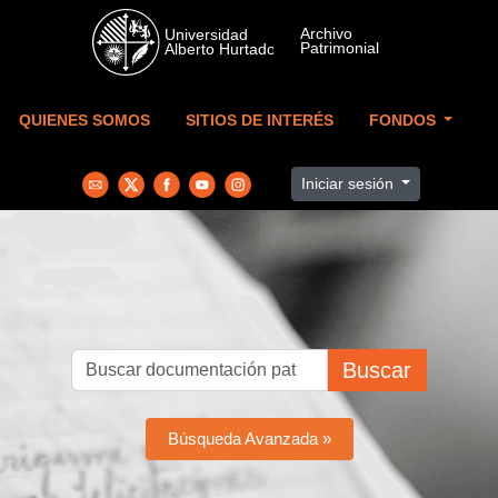
Skip to main content
QUIENES SOMOS
SITIOS DE INTERÉS
FONDOS
Iniciar sesión
Buscar
Búsqueda Avanzada »