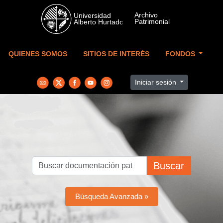
Skip to main content
QUIENES SOMOS
SITIOS DE INTERÉS
FONDOS
Iniciar sesión
Buscar
Búsqueda Avanzada »