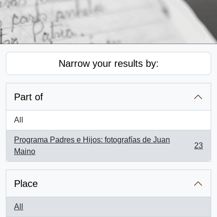
Narrow your results by:
Part of
All
Programa Padres e Hijos: fotografías de Juan
23
, 23 results
Maino
Place
All