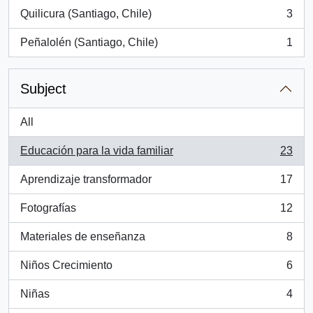
Quilicura (Santiago, Chile)
3
, 3 results
Peñalolén (Santiago, Chile)
1
, 1 results
Subject
All
Educación para la vida familiar
23
, 23 results
Aprendizaje transformador
17
, 17 results
Fotografías
12
, 12 results
Materiales de enseñanza
8
, 8 results
Niños Crecimiento
6
, 6 results
Niñas
4
, 4 results