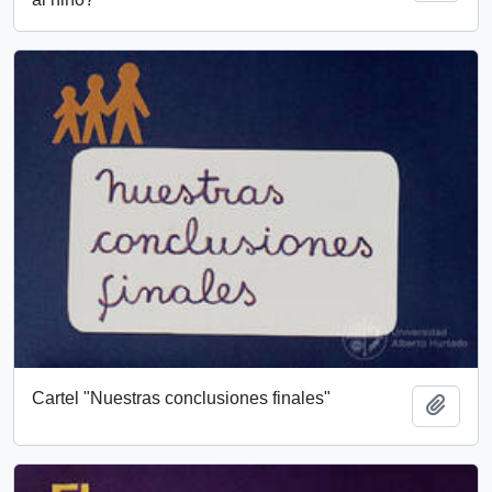
Cartel "Nuestras conclusiones finales"
Add t