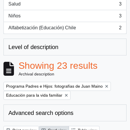
Salud
3
, 3 results
Niños
3
, 3 results
Alfabetización (Educación) Chile
2
, 2 results
Level of description
Showing 23 results
Archival description
Remove filter:
Programa Padres e Hijos: fotografías de Juan Maino
Remove filter:
Educación para la vida familiar
Advanced search options