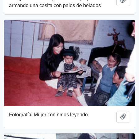
armando una casita con palos de helados
Fotografía: Mujer con niños leyendo
Add t