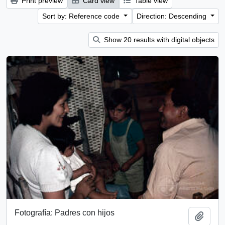
Print preview
Card view
Table view
Sort by: Reference code
Direction: Descending
Show 20 results with digital objects
Fotografía: Padres con hijos
Add t