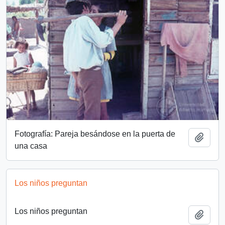
Fotografía: Pareja besándose en la puerta de
Add t
una casa
Los niños preguntan
Los niños preguntan
Add t