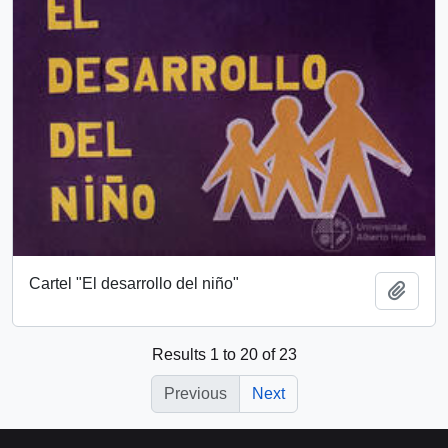
Cartel "El desarrollo del niño"
Add t
Results 1 to 20 of 23
Previous
Next