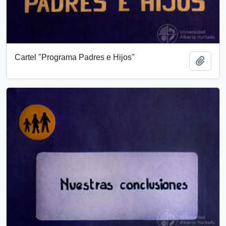
Cartel "Programa Padres e Hijos"
Add t