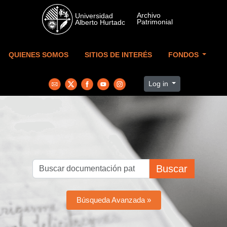
Skip to main content
QUIENES SOMOS
SITIOS DE INTERÉS
FONDOS
Log in
Buscar
Búsqueda Avanzada »