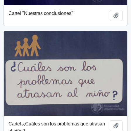
Cartel "Nuestras conclusiones"
Add t
Cartel ¿Cuáles son los problemas que atrasan
Add t
al niño?