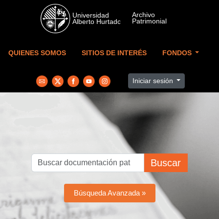
Skip to main content
QUIENES SOMOS
SITIOS DE INTERÉS
FONDOS
Iniciar sesión
Buscar
Búsqueda Avanzada »