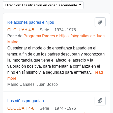
Dirección: Clasificación en orden ascendente
Añadi
Relaciones padres e hijos
CL CLUAH 4-5
·
Serie
·
1974 - 1975
Parte de
Programa Padres e Hijos: fotografías de Juan
Maino
Cuestionar el modelo de enseñanza basado en el
temor, a fin de que los padres descubran y reconozcan
la importancia que tiene el afecto, el aprecio y la
valoración positiva, para fomentar la confianza en el
niño en sí mismo y la seguridad para enfrentar
…
read
more
Maino Canales, Juan Bosco
Añadi
Los niños preguntan
CL CLUAH 4-6
·
Serie
·
1974 - 1976