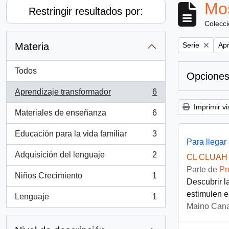
Mos
Restringir resultados por:
Colecc
Remove filter:
Rem
Materia
Serie
Apr
Todos
Opciones
Aprendizaje transformador
6
, 6 resultados
Imprimir vi
Materiales de enseñanza
6
, 6 resultados
Educación para la vida familiar
3
, 3 resultados
Para llegar 
Adquisición del lenguaje
2
CL CLUAH 
, 2 resultados
Parte de
Pr
Niños Crecimiento
1
, 1 resultados
Descubrir l
estimulen el
Lenguaje
1
, 1 resultados
Maino Cana