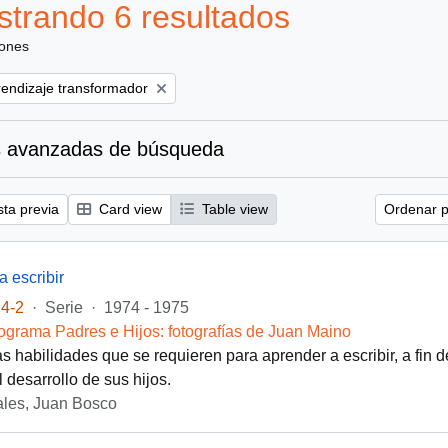
trando 6 resultados
iones
ove filter:
endizaje transformador
 avanzadas de búsqueda
sta previa
Card view
Table view
Ordenar p
a escribir
4-2
·
Serie
·
1974 - 1975
ograma Padres e Hijos: fotografías de Juan Maino
as habilidades que se requieren para aprender a escribir, a fin d
 desarrollo de sus hijos.
les, Juan Bosco