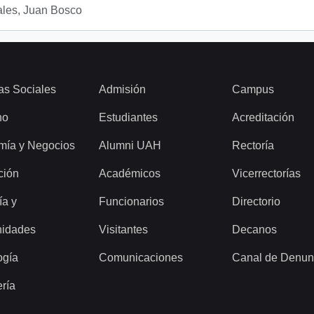
les, Juan Bosco
as Sociales
Admisión
Campus
ho
Estudiantes
Acreditación
mía y Negocios
Alumni UAH
Rectoría
ción
Académicos
Vicerrectorías
ía y
Funcionarios
Directorio
idades
Visitantes
Decanos
ogía
Comunicaciones
Canal de Denun
ería