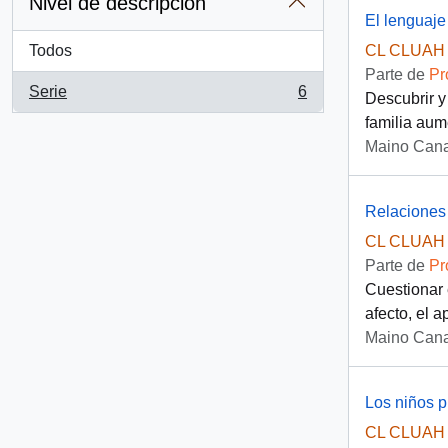
Nivel de descripción
El lenguaje
Todos
CL CLUAH 
Parte de
Pr
Serie
6
Descubrir y
, 6 resultados
familia aum
Maino Cana
Relaciones 
CL CLUAH 
Parte de
Pr
Cuestionar 
afecto, el a
Maino Cana
Los niños 
CL CLUAH 