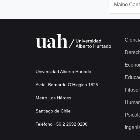
Maino Cana
Cienci
Derec
Econo
Universidad Alberto Hurtado
Educa
Avda. Bernardo O’Higgins 1825
Filosof
Metro Los Héroes
Human
Santiago de Chile
Psicol
Teléfono +56 2 2692 0200
Ingeni