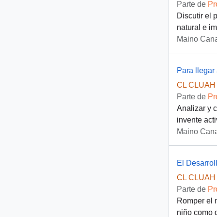
Parte de
Pr
Discutir el
natural e im
Maino Cana
Para llegar
CL CLUAH 
Parte de
Pr
Analizar y 
invente act
Maino Cana
El Desarrol
CL CLUAH 
Parte de
Pr
Romper el m
niño como d