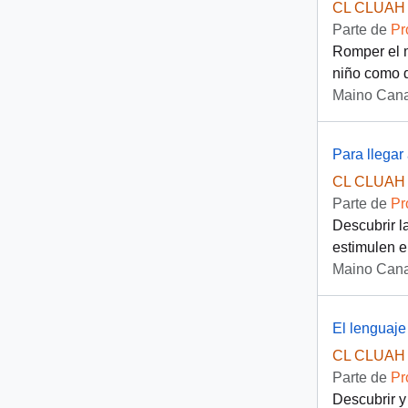
CL CLUAH 
Parte de
Pr
Romper el m
niño como d
Maino Cana
Para llegar 
CL CLUAH 
Parte de
Pr
Descubrir l
estimulen el
Maino Cana
El lenguaje
CL CLUAH 
Parte de
Pr
Descubrir y