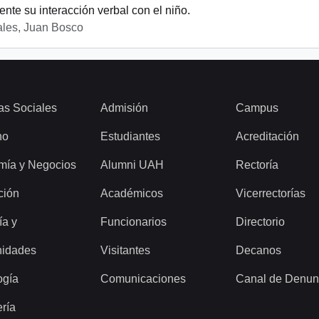
ente su interacción verbal con el niño.
les, Juan Bosco
as Sociales
Admisión
Campus
ho
Estudiantes
Acreditación
mía y Negocios
Alumni UAH
Rectoría
ción
Académicos
Vicerrectorías
ía y
Funcionarios
Directorio
idades
Visitantes
Decanos
ogía
Comunicaciones
Canal de Denun
ería