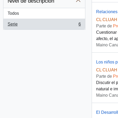
Nivel de descripción
Relaciones 
Todos
CL CLUAH 
Serie
6
Parte de
Pr
, 6 resultados
Cuestionar 
afecto, el a
Maino Cana
Los niños 
CL CLUAH 
Parte de
Pr
Discutir el
natural e im
Maino Cana
El Desarrol