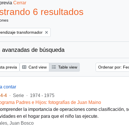
 previa
Cerrar
trando 6 resultados
iones
ove filter:
endizaje transformador
 avanzadas de búsqueda
sta previa
Card view
Table view
Ordenar por: Fe
 a contar
4-4
·
Serie
·
1974 - 1975
ograma Padres e Hijos: fotografías de Juan Maino
comprender la importancia de operaciones como clasificación, se
ividades en el hogar para que el niño las ejecute.
les, Juan Bosco