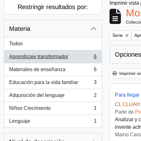
Imprimir vista
Restringir resultados por:
Mos
Colecc
Materia
Remove filter:
Rem
Serie
Apr
Todos
Opciones
Aprendizaje transformador
6
, 6 resultados
Materiales de enseñanza
6
, 6 resultados
Imprimir vi
Educación para la vida familiar
3
, 3 resultados
Para llegar
Adquisición del lenguaje
2
, 2 resultados
CL CLUAH 
Niños Crecimiento
1
, 1 resultados
Parte de
Pr
Analizar y 
Lenguaje
1
, 1 resultados
invente act
Maino Cana