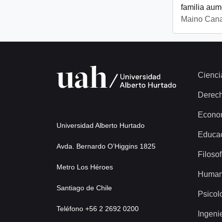
familia aum
Maino Cana
Cienci
Derec
Econo
Universidad Alberto Hurtado
Educa
Avda. Bernardo O’Higgins 1825
Filosof
Metro Los Héroes
Human
Santiago de Chile
Psicol
Teléfono +56 2 2692 0200
Ingeni