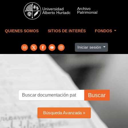
Skip to main content
QUIENES SOMOS
SITIOS DE INTERÉS
FONDOS
Iniciar sesión
Buscar
Búsqueda Avanzada »