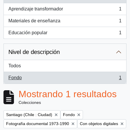
, 1 resultados
Aprendizaje transformador
1
, 1 resultados
Materiales de enseñanza
1
, 1 resultados
Educación popular
1
, 1 resultados
Nivel de descripción
Todos
Fondo
1
, 1 resultados
Mostrando 1 resultados
Colecciones
Remove filter:
Remove filter:
Santiago (Chile : Ciudad)
Fondo
Remove filter:
Remove filter:
Fotografía documental 1973-1990
Con objetos digitales