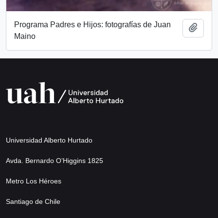
Programa Padres e Hijos: fotografías de Juan
Añadi
Maino
Universidad Alberto Hurtado
Avda. Bernardo O’Higgins 1825
Metro Los Héroes
Santiago de Chile