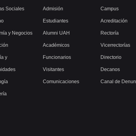
as Sociales
Admisión
Campus
ho
Estudiantes
Acreditación
mía y Negocios
Alumni UAH
Rectoría
ción
Académicos
Vicerrectorías
ía y
Funcionarios
Directorio
idades
Visitantes
Decanos
ogía
Comunicaciones
Canal de Denun
ería