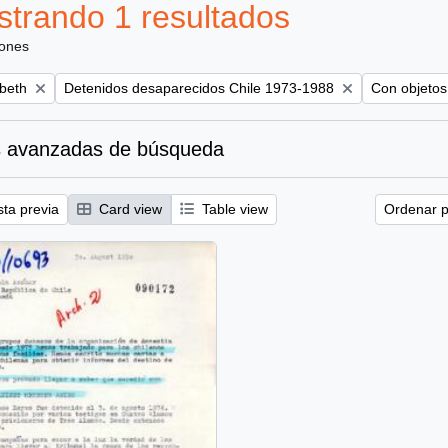
trando 1 resultados
iones
Remove filter:
Remove filte
abeth
Detenidos desaparecidos Chile 1973-1988
Con objetos 
 avanzadas de búsqueda
sta previa
Card view
Table view
Ordenar p