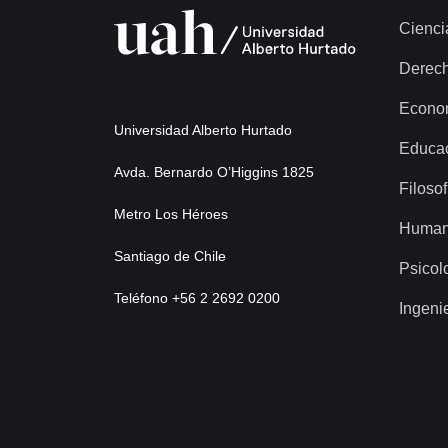
Cienci
Derec
Econo
Universidad Alberto Hurtado
Educa
Avda. Bernardo O’Higgins 1825
Filosof
Metro Los Héroes
Human
Santiago de Chile
Psicol
Teléfono +56 2 2692 0200
Ingeni