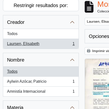
Mos
Restringir resultados por:
Colecc
Remove filter:
Creador
Laursen, Elis
Todos
Opciones
Laursen, Elisabeth
1
, 1 resultados
Imprimir vi
Nombre
Todos
Aylwin Azócar, Patricio
1
, 1 resultados
Amnistía Internacional
1
, 1 resultados
Materia