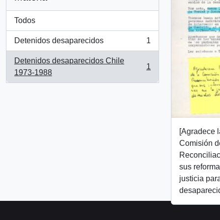
Todos
Detenidos desaparecidos
1
, 1 resultados
Detenidos desaparecidos Chile
1
, 1 resultados
1973-1988
[Agradece l
Comisión d
Reconciliac
sus reforma
justicia par
desapareci