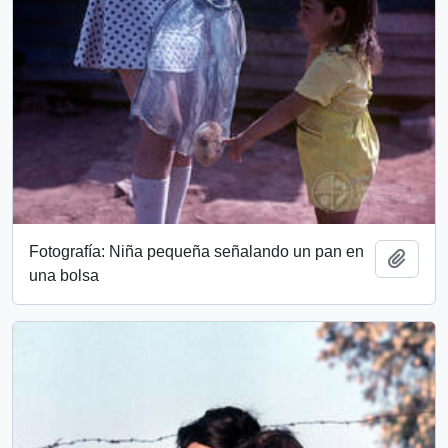
Fotografía: Niña pequeña señalando un pan en
Add t
una bolsa