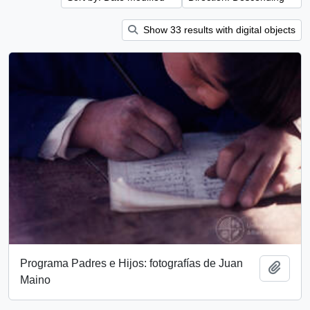
Show 33 results with digital objects
Programa Padres e Hijos: fotografías de Juan
Add t
Maino