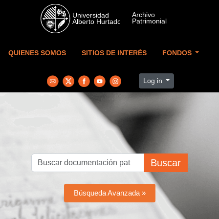
Skip to main content
QUIENES SOMOS
SITIOS DE INTERÉS
FONDOS
Log in
Buscar
Búsqueda Avanzada »