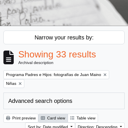
Narrow your results by:
Showing 33 results
Archival description
Remove filter:
Programa Padres e Hijos: fotografías de Juan Maino
Remove filter:
Niñas
Advanced search options
Print preview
Card view
Table view
Sort by: Date modified
Direction: Descending