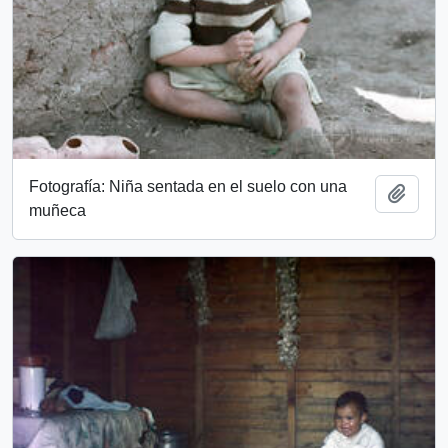
Fotografía: Niña sentada en el suelo con una
Add t
muñeca