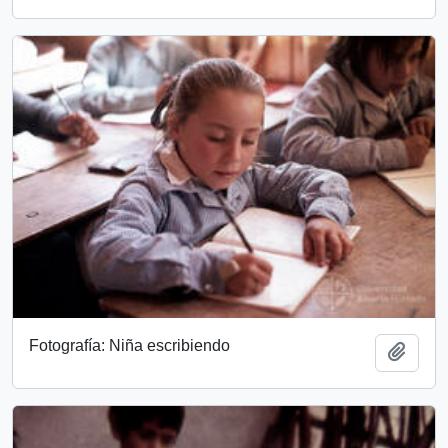
Fotografía: Niña escribiendo
Add t