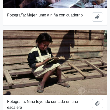
Fotografía: Mujer junto a niña con cuaderno
Add t
Fotografía: Niña leyendo sentada en una
Add t
escalera