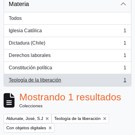
Materia
Todos
Iglesia Católica
1
, 1 resultados
Dictadura (Chile)
1
, 1 resultados
Derechos laborales
1
, 1 resultados
Constitución política
1
, 1 resultados
Teología de la liberación
1
, 1 resultados
Mostrando 1 resultados
Colecciones
Remove filter:
Remove filter:
Aldunate, José, S.J
Teología de la liberación
Remove filter:
Con objetos digitales