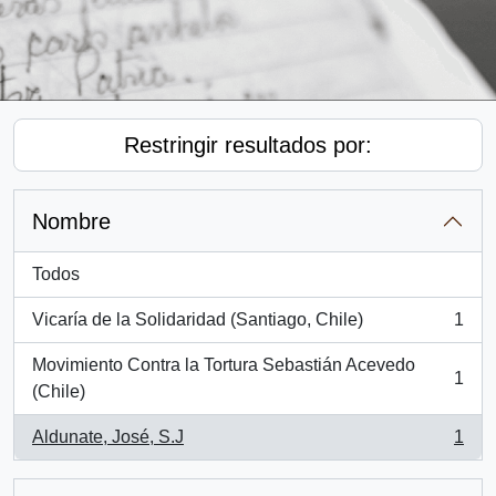
Restringir resultados por:
Nombre
Todos
Vicaría de la Solidaridad (Santiago, Chile)
1
, 1 resultados
Movimiento Contra la Tortura Sebastián Acevedo
1
, 1 resultados
(Chile)
Aldunate, José, S.J
1
, 1 resultados