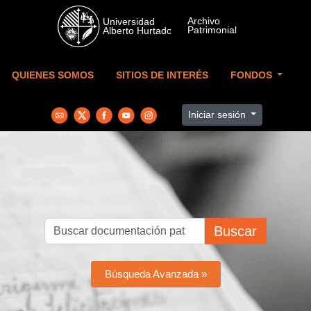
Skip to main content
QUIENES SOMOS
SITIOS DE INTERÉS
FONDOS
Iniciar sesión
Buscar
Búsqueda Avanzada »