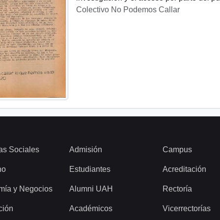
Colectivo No Podemos Callar
as Sociales
Admisión
Campus
ho
Estudiantes
Acreditación
mía y Negocios
Alumni UAH
Rectoría
ción
Académicos
Vicerrectorías