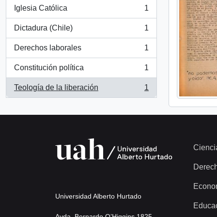
Iglesia Católica
1
, 1 resultados
Dictadura (Chile)
1
, 1 resultados
Derechos laborales
1
, 1 resultados
Constitución política
1
, 1 resultados
Teología de la liberación
1
, 1 resultados
Cienci
Derec
Econo
Universidad Alberto Hurtado
Educa
Avda. Bernardo O’Higgins 1825