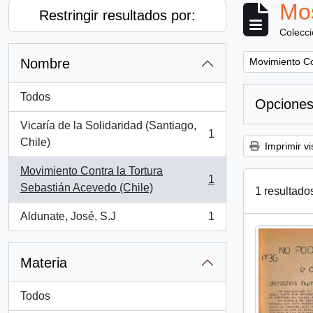
Mos
Restringir resultados por:
Colecc
Remove filter:
Nombre
Movimiento Co
Todos
Opciones
Vicaría de la Solidaridad (Santiago,
1
, 1 resultados
Chile)
Imprimir vi
Movimiento Contra la Tortura
1
, 1 resultados
Sebastián Acevedo (Chile)
1 resultado
Aldunate, José, S.J
1
, 1 resultados
Materia
Todos