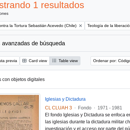
trando 1 resultados
iones
Remove filter:
ntra la Tortura Sebastián Acevedo (Chile)
Teología de la liberaci
 avanzadas de búsqueda
sta previa
Card view
Table view
Ordenar por: Códig
s con objetos digitales
Iglesias y Dictadura
CL CLUAH 3
·
Fondo
·
1971 - 1981
El fondo Iglesias y Dictadura se enfoca e
las iglesias durante la dictadura militar 
investigación y el acceso por parte del pú