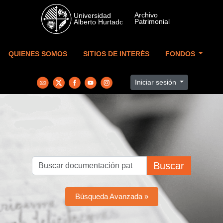
Skip to main content
QUIENES SOMOS
SITIOS DE INTERÉS
FONDOS
Iniciar sesión
Buscar
Búsqueda Avanzada »