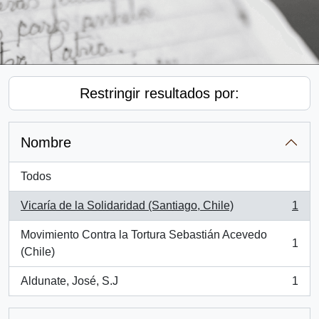
Restringir resultados por:
Nombre
Todos
Vicaría de la Solidaridad (Santiago, Chile)
1
, 1 resultados
Movimiento Contra la Tortura Sebastián Acevedo
1
, 1 resultados
(Chile)
Aldunate, José, S.J
1
, 1 resultados