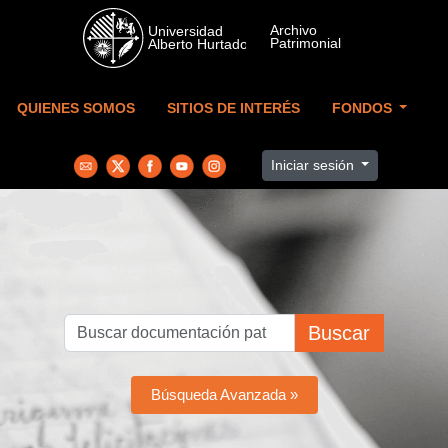
Skip to main content
QUIENES SOMOS
SITIOS DE INTERÉS
FONDOS
Iniciar sesión
Buscar
Búsqueda Avanzada »