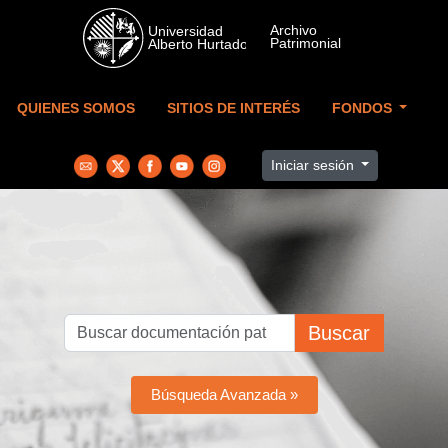
Skip to main content
QUIENES SOMOS
SITIOS DE INTERÉS
FONDOS
Iniciar sesión
Buscar
Búsqueda Avanzada »