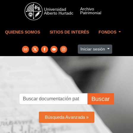
Skip to main content
QUIENES SOMOS
SITIOS DE INTERÉS
FONDOS
Iniciar sesión
Buscar
Búsqueda Avanzada »