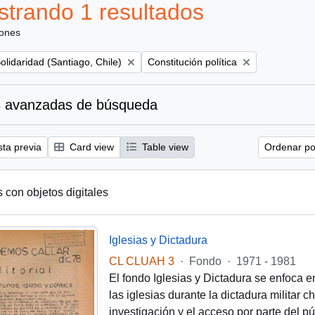
trando 1 resultados
iones
Remove filter:
Solidaridad (Santiago, Chile)
Constitución política
 avanzadas de búsqueda
sta previa
Card view
Table view
Ordenar por
s con objetos digitales
Iglesias y Dictadura
CL CLUAH 3
·
Fondo
·
1971 - 1981
El fondo Iglesias y Dictadura se enfoca e
las iglesias durante la dictadura militar 
investigación y el acceso por parte del pú