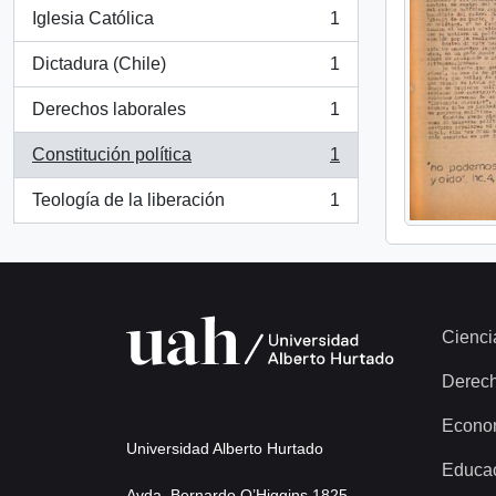
Iglesia Católica
1
, 1 resultados
Dictadura (Chile)
1
, 1 resultados
Derechos laborales
1
, 1 resultados
Constitución política
1
, 1 resultados
Teología de la liberación
1
, 1 resultados
Cienci
Derec
Econo
Universidad Alberto Hurtado
Educa
Avda. Bernardo O’Higgins 1825