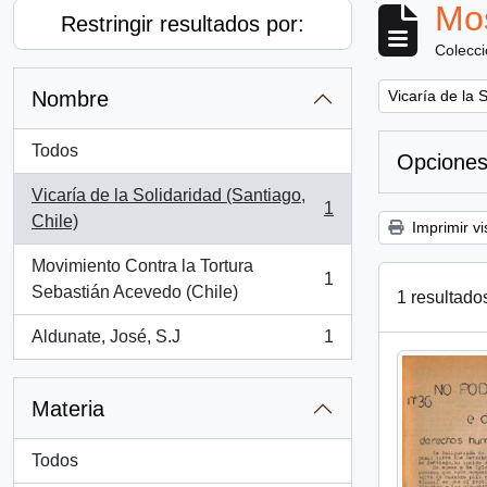
Mos
Restringir resultados por:
Colecc
Remove filter:
Nombre
Vicaría de la 
Todos
Opciones
Vicaría de la Solidaridad (Santiago,
1
, 1 resultados
Chile)
Imprimir vi
Movimiento Contra la Tortura
1
, 1 resultados
Sebastián Acevedo (Chile)
1 resultado
Aldunate, José, S.J
1
, 1 resultados
Materia
Todos