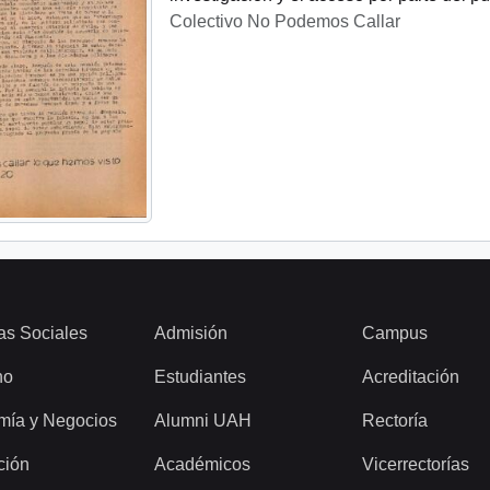
Colectivo No Podemos Callar
as Sociales
Admisión
Campus
ho
Estudiantes
Acreditación
mía y Negocios
Alumni UAH
Rectoría
ción
Académicos
Vicerrectorías