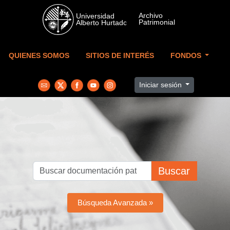
Skip to main content
QUIENES SOMOS
SITIOS DE INTERÉS
FONDOS
Iniciar sesión
Buscar
Búsqueda Avanzada »