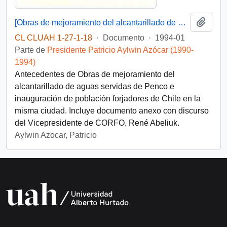
Añadi
[Obras de mejoramiento del alcantarillado de aguas servidas de Penco e inauguración de población forjadores de Chile-Penco]
CL CLUAH 1-27-1-18
·
Documento
·
1994-01
Parte de
Presidente Patricio Aylwin Azócar (1990-
1994)
Antecedentes de Obras de mejoramiento del
alcantarillado de aguas servidas de Penco e
inauguración de población forjadores de Chile en la
misma ciudad. Incluye documento anexo con discurso
del Vicepresidente de CORFO, René Abeliuk.
Aylwin Azocar, Patricio