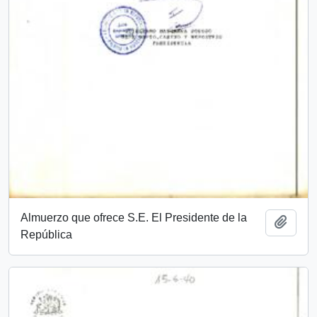
Almuerzo que ofrece S.E. El Presidente de la
Añadi
República