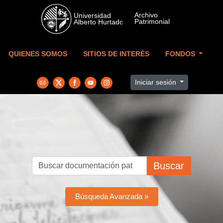
Skip to main content
QUIENES SOMOS
SITIOS DE INTERÉS
FONDOS
Iniciar sesión
Buscar
Búsqueda Avanzada »