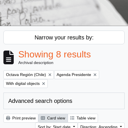
Narrow your results by:
Showing 8 results
Archival description
Remove filter:
Remove filter:
Octava Región (Chile)
Agenda Presidente
Remove filter:
With digital objects
Advanced search options
Print preview
Card view
Table view
Sort by: Start date
Direction: Ascending