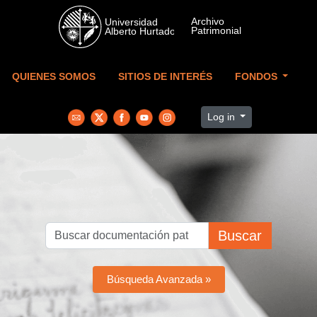
Skip to main content
QUIENES SOMOS
SITIOS DE INTERÉS
FONDOS
Log in
Buscar
Búsqueda Avanzada »