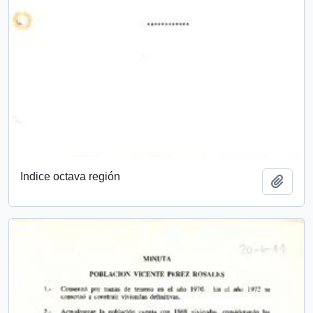
Indice octava región
Add t