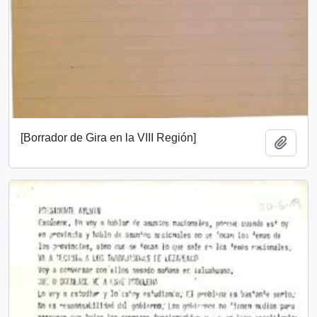
[Borrador de Gira en la VIII Región]
Add t