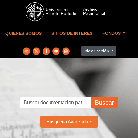
Skip to main content
QUIENES SOMOS
SITIOS DE INTERÉS
FONDOS
Iniciar sesión
Buscar
Búsqueda Avanzada »