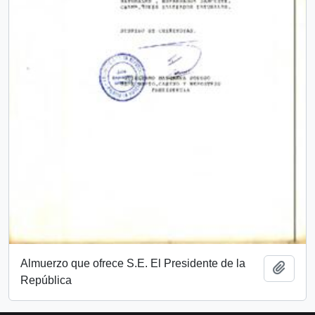
Almuerzo que ofrece S.E. El Presidente de la
Añadi
República