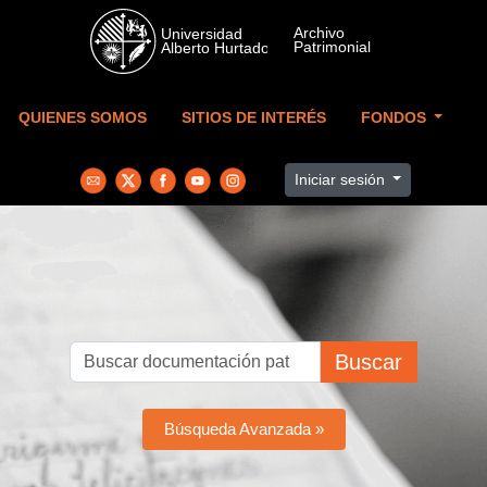
Skip to main content
QUIENES SOMOS
SITIOS DE INTERÉS
FONDOS
Iniciar sesión
Buscar
Búsqueda Avanzada »