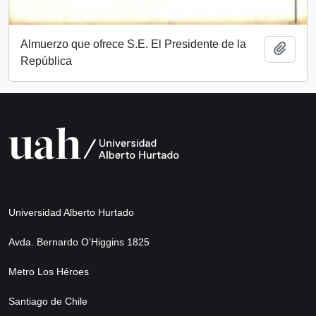
Almuerzo que ofrece S.E. El Presidente de la
Añadi
República
Universidad Alberto Hurtado
Avda. Bernardo O’Higgins 1825
Metro Los Héroes
Santiago de Chile