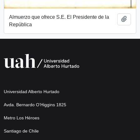
Almuerzo que ofrece S.E. El Presidente de la
Añadi
República
Universidad Alberto Hurtado
Avda. Bernardo O’Higgins 1825
Metro Los Héroes
Santiago de Chile