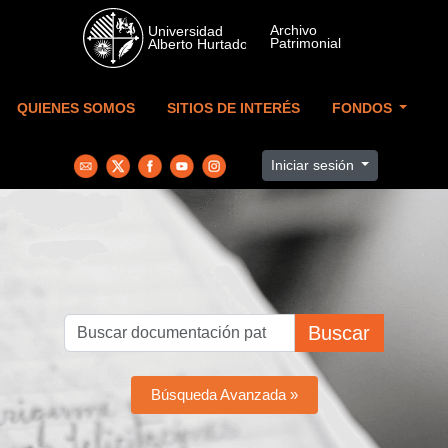
Skip to main content
QUIENES SOMOS
SITIOS DE INTERÉS
FONDOS
Iniciar sesión
Buscar
Búsqueda Avanzada »