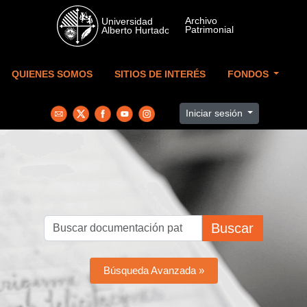
Skip to main content
QUIENES SOMOS
SITIOS DE INTERÉS
FONDOS
Iniciar sesión
Buscar
Búsqueda Avanzada »