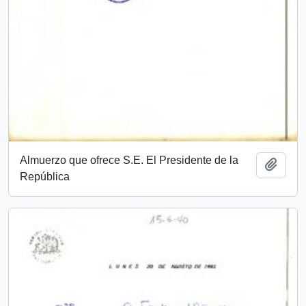
Almuerzo que ofrece S.E. El Presidente de la
Añadi
República