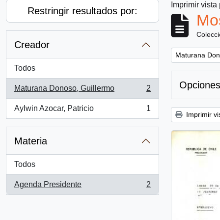
Imprimir vista
Restringir resultados por:
Mos
Colecc
Creador
Remove filter:
Maturana Don
Todos
Opciones
Maturana Donoso, Guillermo
2
, 2 resultados
Aylwin Azocar, Patricio
1
, 1 resultados
Imprimir vi
Materia
Todos
Agenda Presidente
2
, 2 resultados