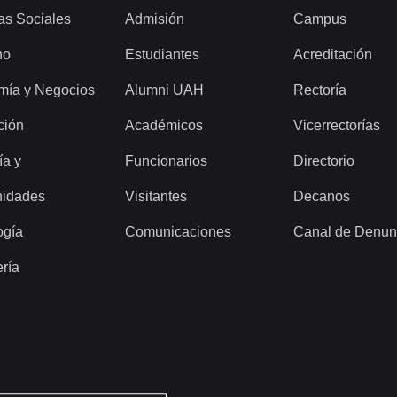
as Sociales
Admisión
Campus
ho
Estudiantes
Acreditación
mía y Negocios
Alumni UAH
Rectoría
ción
Académicos
Vicerrectorías
ía y
Funcionarios
Directorio
idades
Visitantes
Decanos
ogía
Comunicaciones
Canal de Denun
ería