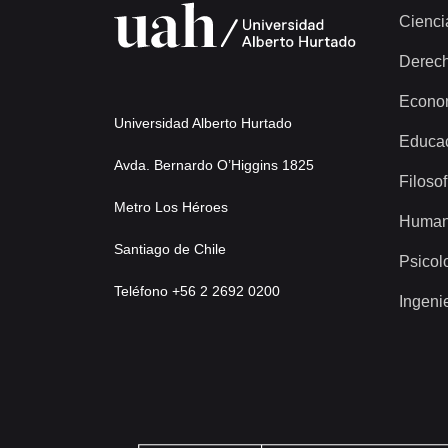
Cienci
Derec
Econo
Universidad Alberto Hurtado
Educa
Avda. Bernardo O’Higgins 1825
Filosof
Metro Los Héroes
Human
Santiago de Chile
Psicol
Teléfono +56 2 2692 0200
Ingeni