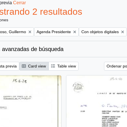
 previa
Cerrar
trando 2 resultados
iones
Remove filter:
Remove filter:
oso, Guillermo
Agenda Presidente
Con objetos digitales
 avanzadas de búsqueda
sta previa
Card view
Table view
Ordenar por