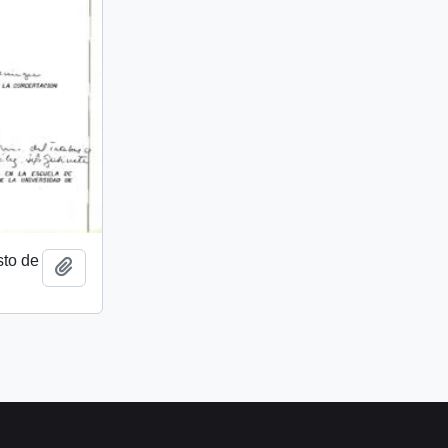
to de
Añadir al portapapeles