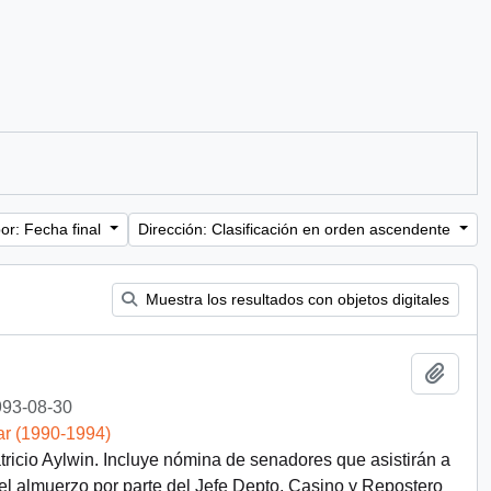
or: Fecha final
Dirección: Clasificación en orden ascendente
Muestra los resultados con objetos digitales
Añadi
93-08-30
ar (1990-1994)
ricio Aylwin. Incluye nómina de senadores que asistirán a
l almuerzo por parte del Jefe Depto. Casino y Repostero