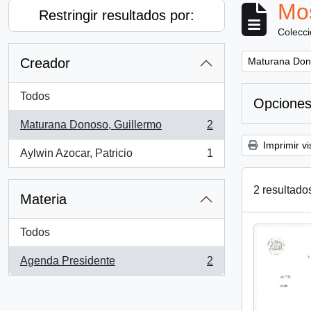
Mos
Restringir resultados por:
Colecc
Remove filter:
Creador
Maturana Don
Todos
Opciones
Maturana Donoso, Guillermo
2
, 2 resultados
Imprimir vi
Aylwin Azocar, Patricio
1
, 1 resultados
2 resultado
Materia
Todos
Agenda Presidente
2
, 2 resultados