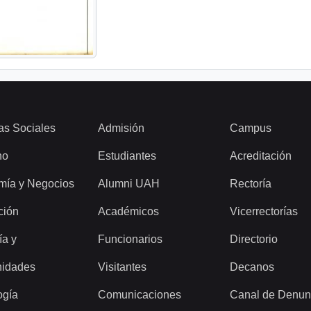
as Sociales
Admisión
Campus
ho
Estudiantes
Acreditación
mía y Negocios
Alumni UAH
Rectoría
ción
Académicos
Vicerrectorías
ía y
Funcionarios
Directorio
idades
Visitantes
Decanos
ogía
Comunicaciones
Canal de Denun