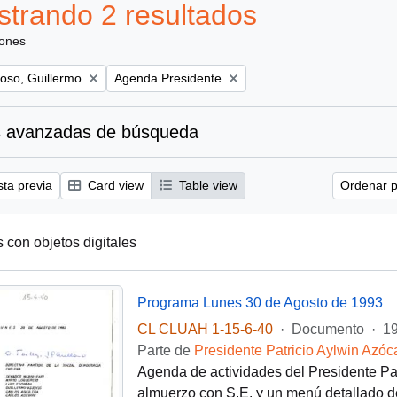
trando 2 resultados
iones
Remove filter:
oso, Guillermo
Agenda Presidente
 avanzadas de búsqueda
sta previa
Card view
Table view
Ordenar p
s con objetos digitales
Programa Lunes 30 de Agosto de 1993
CL CLUAH 1-15-6-40
·
Documento
·
19
Parte de
Presidente Patricio Aylwin Azóc
Agenda de actividades del Presidente Pat
almuerzo con S.E. y un menú detallado de