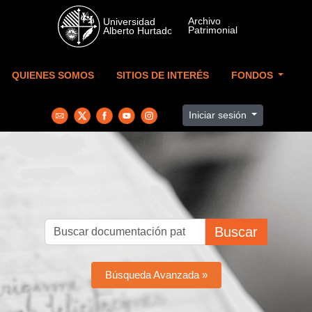
Skip to main content
QUIENES SOMOS
SITIOS DE INTERÉS
FONDOS
Iniciar sesión
Buscar
Búsqueda Avanzada »