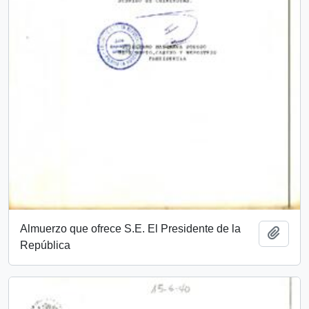
Almuerzo que ofrece S.E. El Presidente de la
Añadi
República