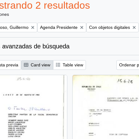
trando 2 resultados
iones
Remove filter:
Remove filter:
oso, Guillermo
Agenda Presidente
Con objetos digitales
 avanzadas de búsqueda
sta previa
Card view
Table view
Ordenar p