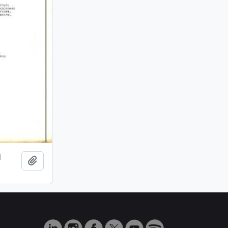
l
Añadir al portapapeles