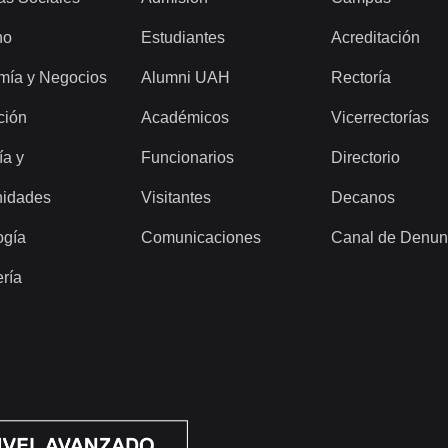
ho
Estudiantes
Acreditación
mía y Negocios
Alumni UAH
Rectoría
ción
Académicos
Vicerrectorías
ía y
Funcionarios
Directorio
idades
Visitantes
Decanos
ogía
Comunicaciones
Canal de Denun
ería