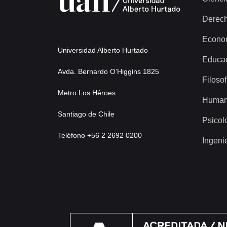
Derec
Econo
Universidad Alberto Hurtado
Educa
Avda. Bernardo O’Higgins 1825
Filosof
Metro Los Héroes
Human
Santiago de Chile
Psicol
Teléfono +56 2 2692 0200
Ingeni