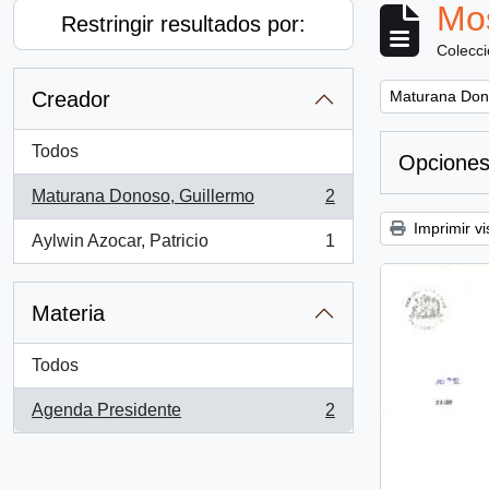
Mos
Restringir resultados por:
Colecc
Remove filter:
Creador
Maturana Don
Todos
Opciones
Maturana Donoso, Guillermo
2
, 2 resultados
Imprimir vi
Aylwin Azocar, Patricio
1
, 1 resultados
Materia
Todos
Agenda Presidente
2
, 2 resultados