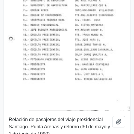
Relación de pasajeros del viaje presidencial
Add t
Santiago–Punta Arenas y retorno (30 de mayo y
1 de junio de 1990)