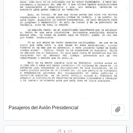
Pasajeros del Avión Presidencial
Add t