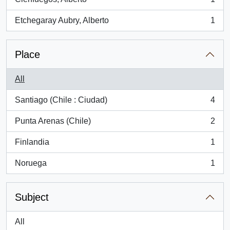
, 1 results
Etchegaray Aubry, Alberto
1
, 1 results
Place
All
Santiago (Chile : Ciudad)
4
, 4 results
Punta Arenas (Chile)
2
, 2 results
Finlandia
1
, 1 results
Noruega
1
, 1 results
Subject
All