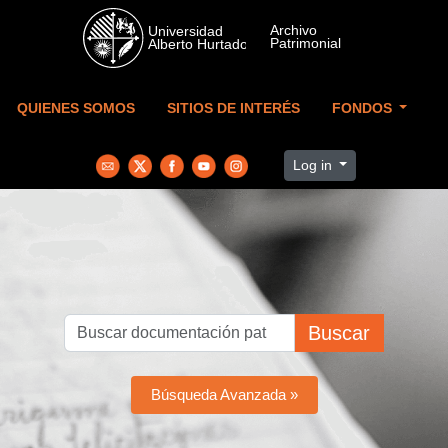
Skip to main content
QUIENES SOMOS
SITIOS DE INTERÉS
FONDOS
Log in
Buscar
Búsqueda Avanzada »