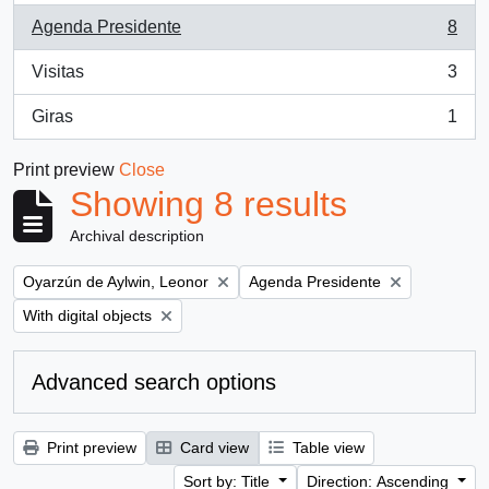
Agenda Presidente
8
, 8 results
Visitas
3
, 3 results
Giras
1
, 1 results
Print preview
Close
Showing 8 results
Archival description
Remove filter:
Remove filter:
Oyarzún de Aylwin, Leonor
Agenda Presidente
Remove filter:
With digital objects
Advanced search options
Print preview
Card view
Table view
Sort by: Title
Direction: Ascending