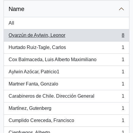
Name
All
Oyarzún de Aylwin, Leonor
8
, 8 results
Hurtado Ruiz-Tagle, Carlos
1
, 1 results
Cox Balmaceda, Luis Alberto Maximiliano
1
, 1 results
Aylwin Azócar, Patricio1
1
, 1 results
Martner Fanta, Gonzalo
1
, 1 results
Carabineros de Chile. Dirección General
1
, 1 results
Martínez, Gutenberg
1
, 1 results
Cumplido Cereceda, Francisco
1
, 1 results
Cienfuegos, Alberto
1