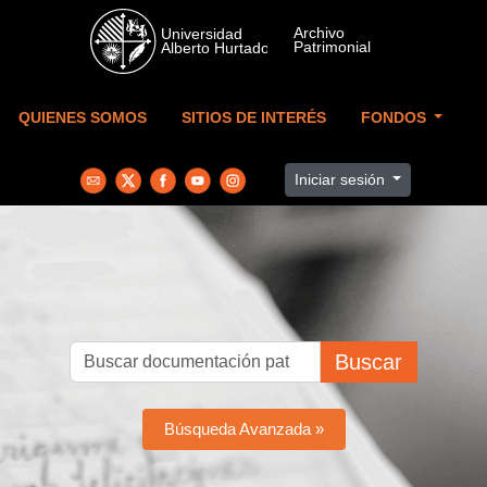
Skip to main content
QUIENES SOMOS
SITIOS DE INTERÉS
FONDOS
Iniciar sesión
Buscar
Búsqueda Avanzada »