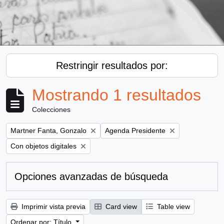
Restringir resultados por:
Mostrando 1 resultados
Colecciones
Remove filter:
Remove filter:
Martner Fanta, Gonzalo
Agenda Presidente
Remove filter:
Con objetos digitales
Opciones avanzadas de búsqueda
Imprimir vista previa
Card view
Table view
Ordenar por: Título