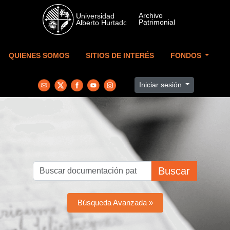
Skip to main content
QUIENES SOMOS
SITIOS DE INTERÉS
FONDOS
Iniciar sesión
Buscar
Búsqueda Avanzada »