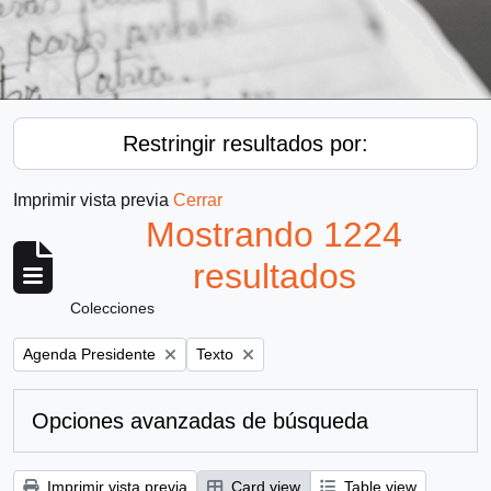
Restringir resultados por:
Imprimir vista previa
Cerrar
Mostrando 1224
resultados
Colecciones
Remove filter:
Remove filter:
Agenda Presidente
Texto
Opciones avanzadas de búsqueda
Imprimir vista previa
Card view
Table view