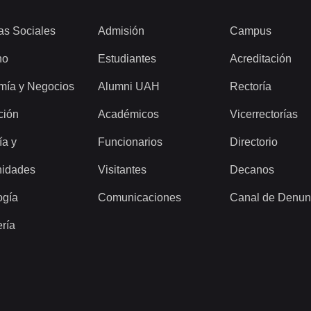
as Sociales
Admisión
Campus
ho
Estudiantes
Acreditación
mía y Negocios
Alumni UAH
Rectoría
ción
Académicos
Vicerrectorías
ía y
Funcionarios
Directorio
idades
Visitantes
Decanos
ogía
Comunicaciones
Canal de Denun
ería