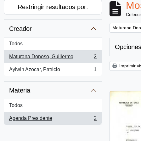
Mos
Restringir resultados por:
Colecc
Remove filter:
Creador
Maturana Don
Todos
Opciones
Maturana Donoso, Guillermo
2
, 2 resultados
Imprimir vi
Aylwin Azocar, Patricio
1
, 1 resultados
Materia
Todos
Agenda Presidente
2
, 2 resultados