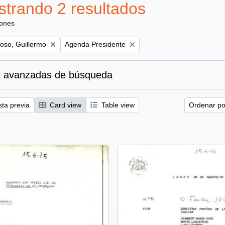
trando 2 resultados
iones
Remove filter:
oso, Guillermo
Agenda Presidente
 avanzadas de búsqueda
sta previa
Card view
Table view
Ordenar por