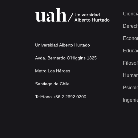
Cienci
Derec
Econo
Universidad Alberto Hurtado
Educa
Avda. Bernardo O’Higgins 1825
Filosof
Metro Los Héroes
Human
Santiago de Chile
Psicol
Teléfono +56 2 2692 0200
Ingeni