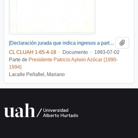
Añadi
[Declaración jurada que indica ingresos a parte de la remuneración percibida por la presidencia de la república]
CL CLUAH 1-65-4-18
·
Documento
·
1993-07-02
Parte de
Presidente Patricio Aylwin Azócar (1990-
1994)
Lacalle Peñafiel, Mariano