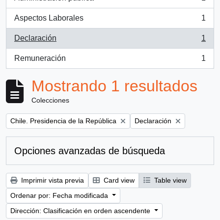
, 1 resultados
Aspectos Laborales
1
, 1 resultados
Declaración
1
, 1 resultados
Remuneración
1
, 1 resultados
Mostrando 1 resultados
Colecciones
Remove filter:
Remove filter:
Chile. Presidencia de la República
Declaración
Opciones avanzadas de búsqueda
Imprimir vista previa
Card view
Table view
Ordenar por: Fecha modificada
Dirección: Clasificación en orden ascendente