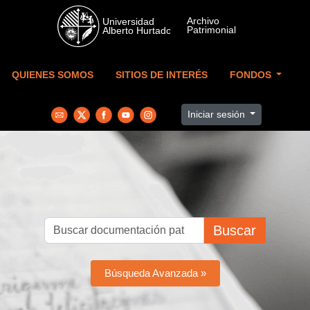
Skip to main content
QUIENES SOMOS
SITIOS DE INTERÉS
FONDOS
Iniciar sesión
Buscar
Búsqueda Avanzada »