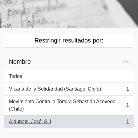
Restringir resultados por:
Nombre
Todos
Vicaría de la Solidaridad (Santiago, Chile)
1
, 1 resultados
Movimiento Contra la Tortura Sebastián Acevedo
1
, 1 resultados
(Chile)
Aldunate, José, S.J
1
, 1 resultados