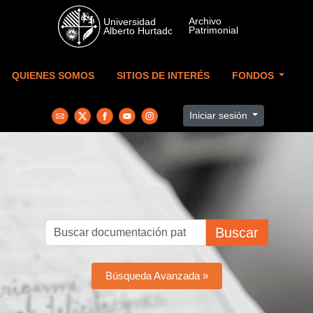
Skip to main content
QUIENES SOMOS
SITIOS DE INTERÉS
FONDOS
Iniciar sesión
Buscar
Búsqueda Avanzada »