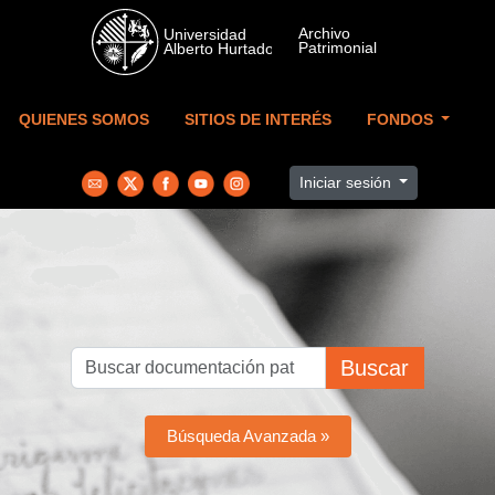
Skip to main content
QUIENES SOMOS
SITIOS DE INTERÉS
FONDOS
Iniciar sesión
Buscar
Búsqueda Avanzada »