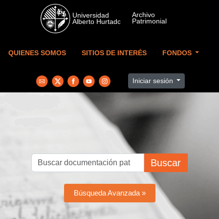
Skip to main content
QUIENES SOMOS
SITIOS DE INTERÉS
FONDOS
Iniciar sesión
Buscar
Búsqueda Avanzada »