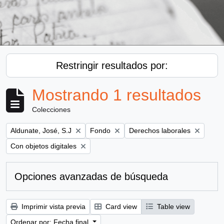
Restringir resultados por:
Mostrando 1 resultados
Colecciones
Remove filter:
Remove filter:
Remove filter:
Aldunate, José, S.J
Fondo
Derechos laborales
Remove filter:
Con objetos digitales
Opciones avanzadas de búsqueda
Imprimir vista previa
Card view
Table view
Ordenar por: Fecha final