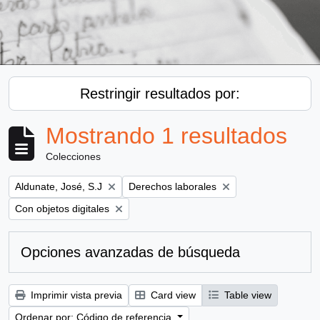
Restringir resultados por:
Mostrando 1 resultados
Colecciones
Remove filter:
Remove filter:
Aldunate, José, S.J
Derechos laborales
Remove filter:
Con objetos digitales
Opciones avanzadas de búsqueda
Imprimir vista previa
Card view
Table view
Ordenar por: Código de referencia