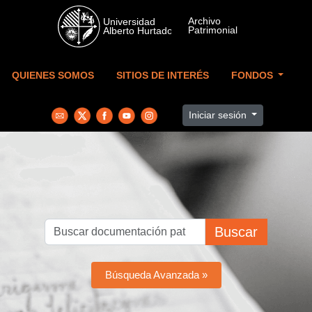
Skip to main content
QUIENES SOMOS
SITIOS DE INTERÉS
FONDOS
Iniciar sesión
Buscar
Búsqueda Avanzada »