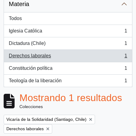
Materia
Todos
Iglesia Católica
1
, 1 resultados
Dictadura (Chile)
1
, 1 resultados
Derechos laborales
1
, 1 resultados
Constitución política
1
, 1 resultados
Teología de la liberación
1
, 1 resultados
Mostrando 1 resultados
Colecciones
Remove filter:
Vicaría de la Solidaridad (Santiago, Chile)
Remove filter:
Derechos laborales