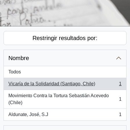
Restringir resultados por:
Nombre
Todos
Vicaría de la Solidaridad (Santiago, Chile)
1
, 1 resultados
Movimiento Contra la Tortura Sebastián Acevedo
1
, 1 resultados
(Chile)
Aldunate, José, S.J
1
, 1 resultados