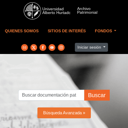
Skip to main content
QUIENES SOMOS
SITIOS DE INTERÉS
FONDOS
Iniciar sesión
Buscar
Búsqueda Avanzada »