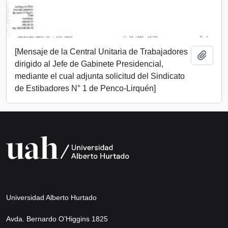
[Mensaje de la Central Unitaria de Trabajadores
Añadi
dirigido al Jefe de Gabinete Presidencial,
mediante el cual adjunta solicitud del Sindicato
de Estibadores N° 1 de Penco-Lirquén]
Universidad Alberto Hurtado
Avda. Bernardo O’Higgins 1825