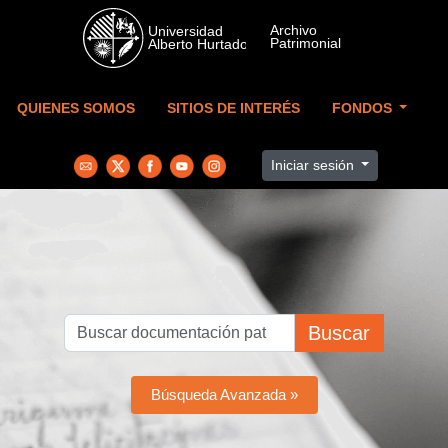
Skip to main content
QUIENES SOMOS
SITIOS DE INTERÉS
FONDOS
Iniciar sesión
Buscar
Búsqueda Avanzada »