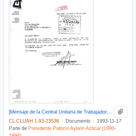
Añadi
[Mensaje de la Central Unitaria de Trabajadores dirigido al Jefe de Gabinete Presidencial, mediante el cual adjunta solicitud del Sindicato de Estibadores N° 1 de Penco-Lirquén]
CL CLUAH 1-93-23536
·
Documento
·
1993-11-17
Parte de
Presidente Patricio Aylwin Azócar (1990-
1994)