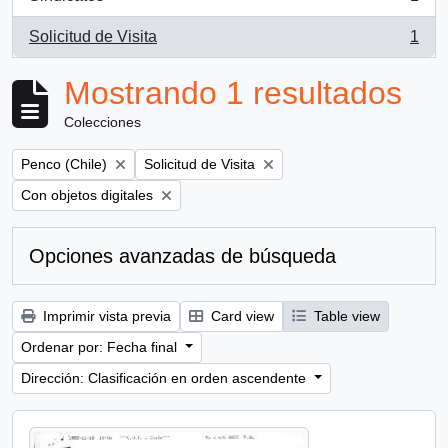
, 1 resultados
Solicitud de Visita
1
, 1 resultados
Mostrando 1 resultados
Colecciones
Remove filter:
Remove filter:
Penco (Chile)
Solicitud de Visita
Remove filter:
Con objetos digitales
Opciones avanzadas de búsqueda
Imprimir vista previa
Card view
Table view
Ordenar por: Fecha final
Dirección: Clasificación en orden ascendente