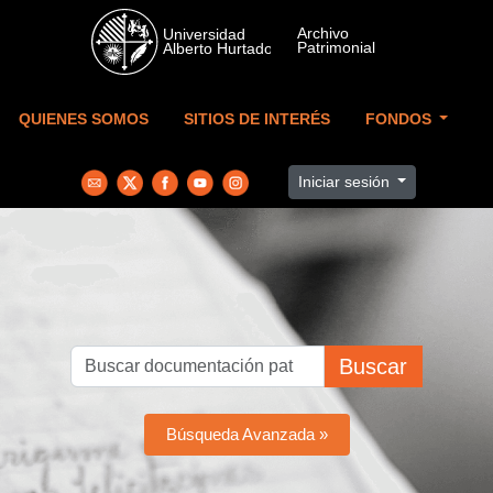
Skip to main content
QUIENES SOMOS
SITIOS DE INTERÉS
FONDOS
Iniciar sesión
Buscar
Búsqueda Avanzada »